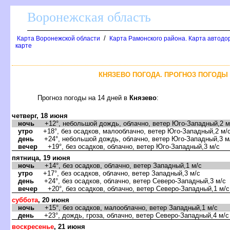
оронежская область
/
Карта Воронежской области
Карта Рамонского района. Карта автодо
карте
КНЯЗЕВО ПОГОДА. ПРОГНОЗ ПОГОДЫ 
Прогноз погоды на 14 дней
Князево
:
четверг, 18 июня
ночь
+12°, небольшой дождь, облачно, ветер Юго-Западный,2 м
утро
+18°, без осадков, малооблачно, ветер Юго-Западный,2 м/
день
+24°, небольшой дождь, облачно, ветер Юго-Западный,3 м
ечер
+19°, без осадков, облачно, ветер Юго-Западный,3 м/с
пятница, 19 июня
ночь
+14°, без осадков, облачно, ветер Западный,1 м/с
утро
+17°, без осадков, облачно, ветер Западный,3 м/с
день
+24°, без осадков, облачно, ветер Северо-Западный,3 м/с
ечер
+20°, без осадков, облачно, ветер Северо-Западный,1 м/с
суббота
, 20 июня
ночь
+15°, без осадков, малооблачно, ветер Западный,1 м/с
день
+23°, дождь, гроза, облачно, ветер Северо-Западный,4 м/с
оскресенье
, 21 июня