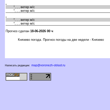
,
°, , , ветер м/с
°, , , ветер м/с
,
°, , , ветер м/с
°, , , ветер м/с
Прогноз сделан
18-06-2026 00 ч
Князево погода. Прогноз погоды на две недели - Князево
map@voronezh-oblast.ru
Написать редакции: