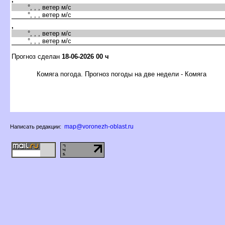
°, , , ветер м/с
°, , , ветер м/с
,
°, , , ветер м/с
°, , , ветер м/с
Прогноз сделан
18-06-2026 00 ч
Комяга погода. Прогноз погоды на две недели - Комяга
map@voronezh-oblast.ru
Написать редакции: