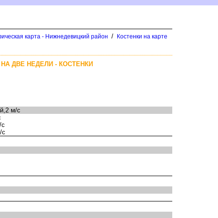
/
ическая карта - Нижнедевицкий район
Костенки на карте
НА ДВЕ НЕДЕЛИ - КОСТЕНКИ
,2 м/с
с
/с
/с