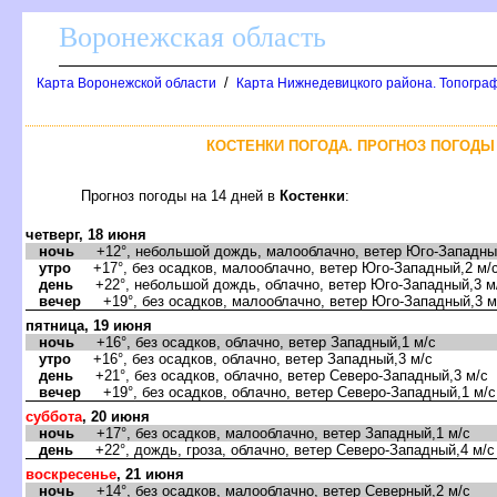
оронежская область
/
Карта Воронежской области
Карта Нижнедевицкого района. Топограф
КОСТЕНКИ ПОГОДА. ПРОГНОЗ ПОГОДЫ 
Прогноз погоды на 14 дней
Костенки
:
четверг, 18 июня
ночь
+12°, небольшой дождь, малооблачно, ветер Юго-Западный
утро
+17°, без осадков, малооблачно, ветер Юго-Западный,2 м/
день
+22°, небольшой дождь, облачно, ветер Юго-Западный,3 м
ечер
+19°, без осадков, малооблачно, ветер Юго-Западный,3 м
пятница, 19 июня
ночь
+16°, без осадков, облачно, ветер Западный,1 м/с
утро
+16°, без осадков, облачно, ветер Западный,3 м/с
день
+21°, без осадков, облачно, ветер Северо-Западный,3 м/с
ечер
+19°, без осадков, облачно, ветер Северо-Западный,1 м/с
суббота
, 20 июня
ночь
+17°, без осадков, малооблачно, ветер Западный,1 м/с
день
+22°, дождь, гроза, облачно, ветер Северо-Западный,4 м/с
оскресенье
, 21 июня
ночь
+14°, без осадков, малооблачно, ветер Северный,2 м/с