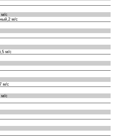
 м/с
ный,2 м/с
,5 м/с
7 м/с
 м/с