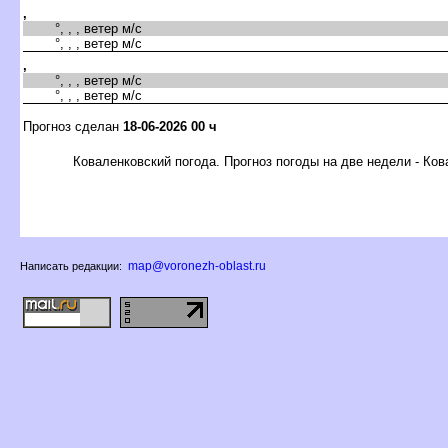
,
°, , , ветер м/с
°, , , ветер м/с
,
°, , , ветер м/с
°, , , ветер м/с
Прогноз сделан
18-06-2026 00 ч
Коваленковский погода. Прогноз погоды на две недели - Ко
map@voronezh-oblast.ru
Написать редакции: