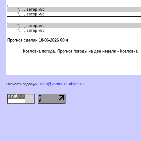
,
°, , , ветер м/с
°, , , ветер м/с
,
°, , , ветер м/с
°, , , ветер м/с
Прогноз сделан
18-06-2026 00 ч
Козловка погода. Прогноз погоды на две недели - Козловка
map@voronezh-oblast.ru
Написать редакции: