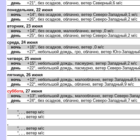
день
+21°, без осадков, облачно, ветер Северный,6 м/с
понедельник, 22 июня
ночь
+14°, без осадков, облачно, ветер Северо-Западный,1 м/с
день
+26°, без осадков, облачно, ветер Северо-Западный,2 м/с
торник, 23 июня
ночь
+14°, без осадков, малооблачно, ветер ,0 м/с
день
+25°, без осадков, облачно, ветер Северо-Западный,2 м/с
среда, 24 июня
ночь
+16°, без осадков, облачно, ветер ,0 м/с
день
+27°, небольшой дождь, гро, облачно, ветер Юго-Западный
четверг, 25 июня
ночь
+15°, небольшой дождь, пасмурно, ветер Западный,2 м/с
день
+22°, небольшой дождь, пасмурно, ветер Северо-Западный
пятница, 26 июня
ночь
+12°, небольшой дождь, малооблачно, ветер Западный,5 м
день
+22°, небольшой дождь, облачно, ветер Западный,9 м/с
суббота
, 27 июня
ночь
+13°, небольшой дождь, малооблачно, ветер Северо-Запад
день
+24°, без осадков, облачно, ветер Северо-Западный,7 м/с
,
°, , , ветер м/с
°, , , ветер м/с
,
°, , , ветер м/с
°, , , ветер м/с
,