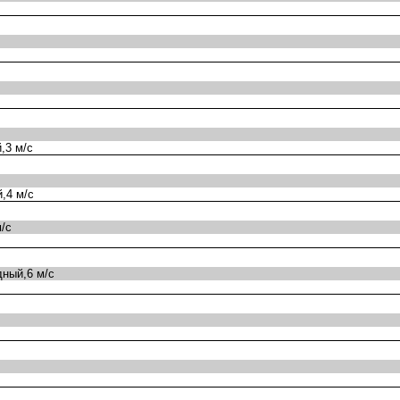
,3 м/с
,4 м/с
/с
ный,6 м/с