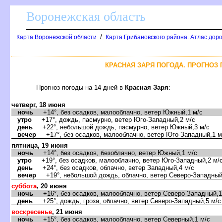
оронежская область
/
Карта Воронежской области
Карта Грибановского района. Атлас доро
КРАСНАЯ ЗАРЯ ПОГОДА. ПРОГНОЗ 
Прогноз погоды на 14 дней
Красная Заря
:
четверг, 18 июня
ночь
+14°, без осадков, малооблачно, ветер Южный,1 м/с
утро
+17°, дождь, пасмурно, ветер Юго-Западный,2 м/с
день
+22°, небольшой дождь, пасмурно, ветер Южный,3 м/с
ечер
+17°, без осадков, малооблачно, ветер Юго-Западный,1 м
пятница, 19 июня
ночь
+14°, без осадков, безоблачно, ветер Южный,1 м/с
утро
+19°, без осадков, малооблачно, ветер Юго-Западный,2 м/
день
+24°, без осадков, облачно, ветер Западный,4 м/с
ечер
+19°, небольшой дождь, облачно, ветер Северо-Западный
суббота
, 20 июня
ночь
+16°, без осадков, малооблачно, ветер Северо-Западный,1
день
+25°, дождь, гроза, облачно, ветер Северо-Западный,5 м/с
оскресенье
, 21 июня
ночь
+15°, без осадков, малооблачно, ветер Северный,1 м/с