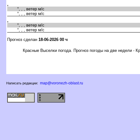
,
°, , , ветер м/с
°, , , ветер м/с
,
°, , , ветер м/с
°, , , ветер м/с
Прогноз сделан
18-06-2026 00 ч
Красные Выселки погода. Прогноз погоды на две недели - 
map@voronezh-oblast.ru
Написать редакции: