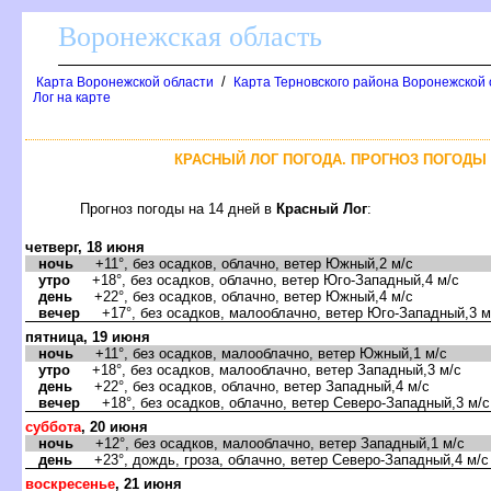
оронежская область
/
Карта Воронежской области
Карта Терновского района Воронежской 
Лог на карте
КРАСНЫЙ ЛОГ ПОГОДА. ПРОГНОЗ ПОГОДЫ 
Прогноз погоды на 14 дней
Красный Ло
:
четверг, 18 июня
ночь
+11°, без осадков, облачно, ветер Южный,2 м/с
утро
+18°, без осадков, облачно, ветер Юго-Западный,4 м/с
день
+22°, без осадков, облачно, ветер Южный,4 м/с
ечер
+17°, без осадков, малооблачно, ветер Юго-Западный,3 м
пятница, 19 июня
ночь
+11°, без осадков, малооблачно, ветер Южный,1 м/с
утро
+18°, без осадков, малооблачно, ветер Западный,3 м/с
день
+22°, без осадков, облачно, ветер Западный,4 м/с
ечер
+18°, без осадков, облачно, ветер Северо-Западный,3 м/с
суббота
, 20 июня
ночь
+12°, без осадков, малооблачно, ветер Западный,1 м/с
день
+23°, дождь, гроза, облачно, ветер Северо-Западный,4 м/с
оскресенье
, 21 июня