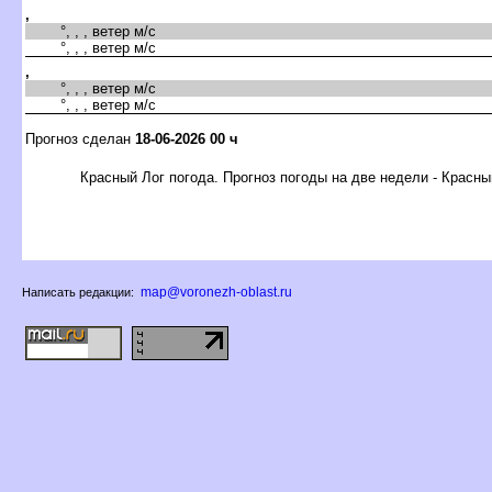
,
°, , , ветер м/с
°, , , ветер м/с
,
°, , , ветер м/с
°, , , ветер м/с
Прогноз сделан
18-06-2026 00 ч
Красный Лог погода. Прогноз погоды на две недели - Красн
map@voronezh-oblast.ru
Написать редакции: