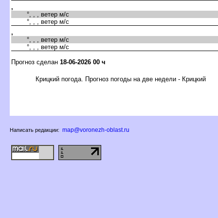
,
°, , , ветер м/с
°, , , ветер м/с
,
°, , , ветер м/с
°, , , ветер м/с
Прогноз сделан
18-06-2026 00 ч
Крицкий погода. Прогноз погоды на две недели - Крицкий
map@voronezh-oblast.ru
Написать редакции: