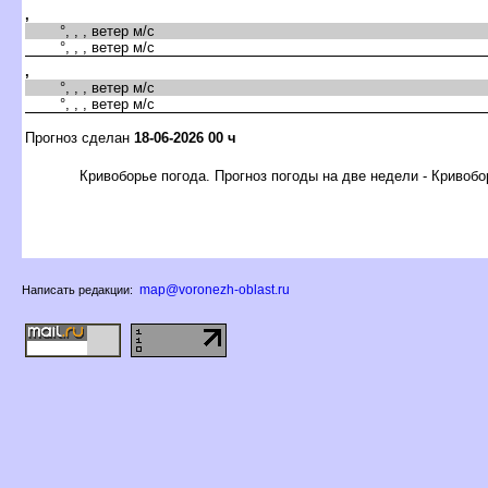
,
°, , , ветер м/с
°, , , ветер м/с
,
°, , , ветер м/с
°, , , ветер м/с
Прогноз сделан
18-06-2026 00 ч
Кривоборье погода. Прогноз погоды на две недели - Кривобо
map@voronezh-oblast.ru
Написать редакции: