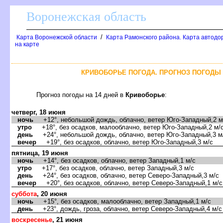
оронежская область
/
Карта Воронежской области
Карта Рамонского района. Карта автодо
на карте
КРИВОБОРЬЕ ПОГОДА. ПРОГНОЗ ПОГОДЫ 
Прогноз погоды на 14 дней
Кривоборье
:
четверг, 18 июня
ночь
+12°, небольшой дождь, облачно, ветер Юго-Западный,2 м
утро
+18°, без осадков, малооблачно, ветер Юго-Западный,2 м/
день
+24°, небольшой дождь, облачно, ветер Юго-Западный,3 м
ечер
+19°, без осадков, облачно, ветер Юго-Западный,3 м/с
пятница, 19 июня
ночь
+14°, без осадков, облачно, ветер Западный,1 м/с
утро
+17°, без осадков, облачно, ветер Западный,3 м/с
день
+24°, без осадков, облачно, ветер Северо-Западный,3 м/с
ечер
+20°, без осадков, облачно, ветер Северо-Западный,1 м/с
суббота
, 20 июня
ночь
+15°, без осадков, малооблачно, ветер Западный,1 м/с
день
+23°, дождь, гроза, облачно, ветер Северо-Западный,4 м/с
оскресенье
, 21 июня