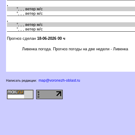
,
°, , , ветер м/с
°, , , ветер м/с
,
°, , , ветер м/с
°, , , ветер м/с
Прогноз сделан
18-06-2026 00 ч
Ливенка погода. Прогноз погоды на две недели - Ливенка
map@voronezh-oblast.ru
Написать редакции: