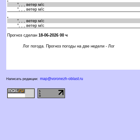
°, , , ветер м/с
°, , , ветер м/с
,
°, , , ветер м/с
°, , , ветер м/с
Прогноз сделан
18-06-2026 00 ч
Лог погода. Прогноз погоды на две недели - Ло
map@voronezh-oblast.ru
Написать редакции: