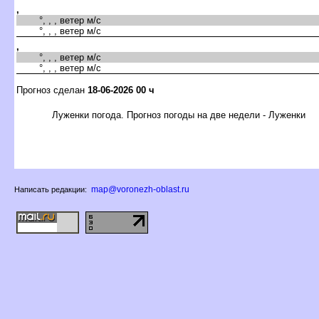
,
°, , , ветер м/с
°, , , ветер м/с
,
°, , , ветер м/с
°, , , ветер м/с
Прогноз сделан
18-06-2026 00 ч
Луженки погода. Прогноз погоды на две недели - Луженки
map@voronezh-oblast.ru
Написать редакции: