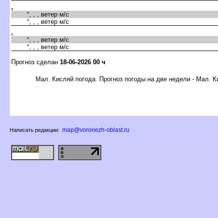
,
°, , , ветер м/с
°, , , ветер м/с
,
°, , , ветер м/с
°, , , ветер м/с
Прогноз сделан
18-06-2026 00 ч
Мал. Кисляй погода. Прогноз погоды на две недели - Мал. 
map@voronezh-oblast.ru
Написать редакции: