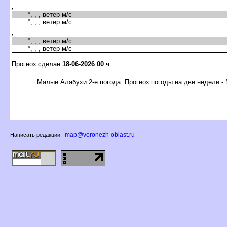
,
°, , , ветер м/с
°, , , ветер м/с
,
°, , , ветер м/с
°, , , ветер м/с
Прогноз сделан
18-06-2026 00 ч
Малые Алабухи 2-е погода. Прогноз погоды на две недели -
map@voronezh-oblast.ru
Написать редакции: