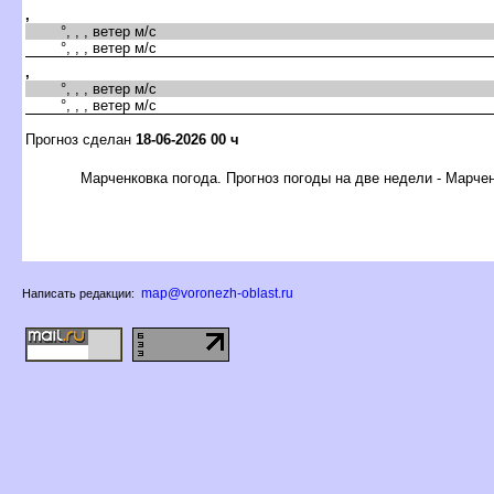
,
°, , , ветер м/с
°, , , ветер м/с
,
°, , , ветер м/с
°, , , ветер м/с
Прогноз сделан
18-06-2026 00 ч
Марченковка погода. Прогноз погоды на две недели - Марче
map@voronezh-oblast.ru
Написать редакции: