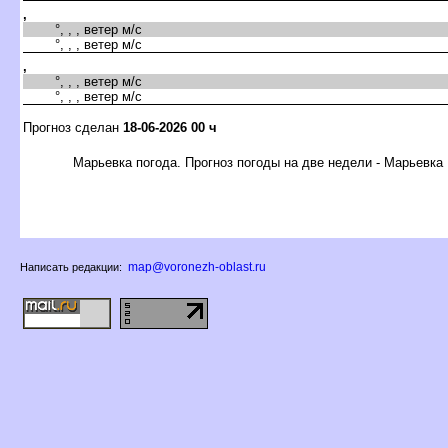
,
°, , , ветер м/с
°, , , ветер м/с
,
°, , , ветер м/с
°, , , ветер м/с
Прогноз сделан
18-06-2026 00 ч
Марьевка погода. Прогноз погоды на две недели - Марьевка
map@voronezh-oblast.ru
Написать редакции: