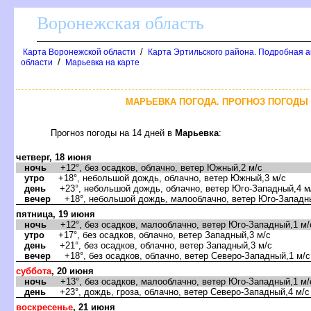
оронежская область
/
Карта Воронежской области
Карта Эртильского района. Подробная а
/
области
Марьевка на карте
МАРЬЕВКА ПОГОДА. ПРОГНОЗ ПОГОДЫ 
Прогноз погоды на 14 дней
Марьевка
:
четверг, 18 июня
ночь
+12°, без осадков, облачно, ветер Южный,2 м/с
утро
+18°, небольшой дождь, облачно, ветер Южный,3 м/с
день
+23°, небольшой дождь, облачно, ветер Юго-Западный,4 м
ечер
+18°, небольшой дождь, малооблачно, ветер Юго-Западны
пятница, 19 июня
ночь
+12°, без осадков, малооблачно, ветер Юго-Западный,1 м/
утро
+17°, без осадков, облачно, ветер Западный,3 м/с
день
+21°, без осадков, облачно, ветер Западный,3 м/с
ечер
+18°, без осадков, облачно, ветер Северо-Западный,1 м/с
суббота
, 20 июня
ночь
+13°, без осадков, малооблачно, ветер Юго-Западный,1 м/
день
+23°, дождь, гроза, облачно, ветер Северо-Западный,4 м/с
оскресенье
, 21 июня