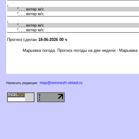
,
°, , , ветер м/с
°, , , ветер м/с
,
°, , , ветер м/с
°, , , ветер м/с
Прогноз сделан
18-06-2026 00 ч
Марьевка погода. Прогноз погоды на две недели - Марьевка
map@voronezh-oblast.ru
Написать редакции: