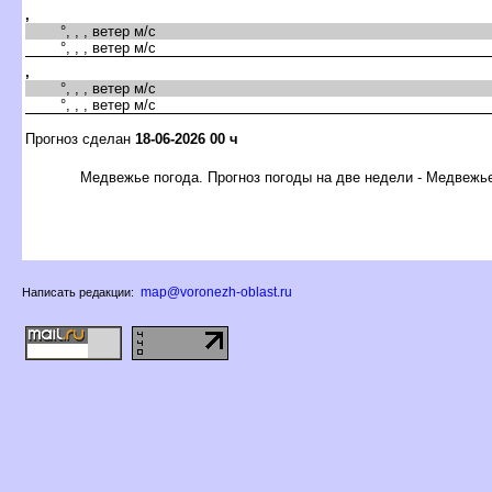
,
°, , , ветер м/с
°, , , ветер м/с
,
°, , , ветер м/с
°, , , ветер м/с
Прогноз сделан
18-06-2026 00 ч
Медвежье погода. Прогноз погоды на две недели - Медвежь
map@voronezh-oblast.ru
Написать редакции: