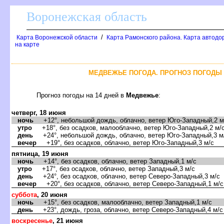
оронежская область
/
Карта Воронежской области
Карта Рамонского района. Карта автодо
на карте
МЕДВЕЖЬЕ ПОГОДА. ПРОГНОЗ ПОГОДЫ 
Прогноз погоды на 14 дней
Медвежье
:
четверг, 18 июня
ночь
+12°, небольшой дождь, облачно, ветер Юго-Западный,2 м
утро
+18°, без осадков, малооблачно, ветер Юго-Западный,2 м/
день
+24°, небольшой дождь, облачно, ветер Юго-Западный,3 м
ечер
+19°, без осадков, облачно, ветер Юго-Западный,3 м/с
пятница, 19 июня
ночь
+14°, без осадков, облачно, ветер Западный,1 м/с
утро
+17°, без осадков, облачно, ветер Западный,3 м/с
день
+24°, без осадков, облачно, ветер Северо-Западный,3 м/с
ечер
+20°, без осадков, облачно, ветер Северо-Западный,1 м/с
суббота
, 20 июня
ночь
+15°, без осадков, малооблачно, ветер Западный,1 м/с
день
+23°, дождь, гроза, облачно, ветер Северо-Западный,4 м/с
оскресенье
, 21 июня