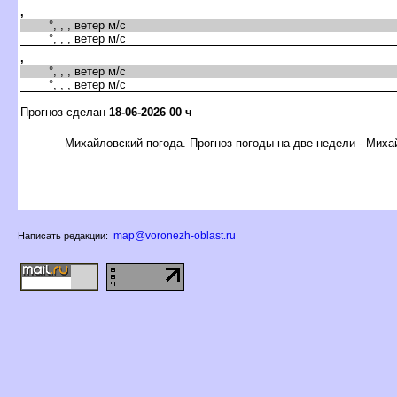
,
°, , , ветер м/с
°, , , ветер м/с
,
°, , , ветер м/с
°, , , ветер м/с
Прогноз сделан
18-06-2026 00 ч
Михайловский погода. Прогноз погоды на две недели - Миха
map@voronezh-oblast.ru
Написать редакции: