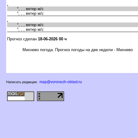
,
°, , , ветер м/с
°, , , ветер м/с
,
°, , , ветер м/с
°, , , ветер м/с
Прогноз сделан
18-06-2026 00 ч
Михнево погода. Прогноз погоды на две недели - Михнево
map@voronezh-oblast.ru
Написать редакции: