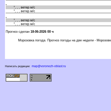
,
°, , , ветер м/с
°, , , ветер м/с
,
°, , , ветер м/с
°, , , ветер м/с
Прогноз сделан
18-06-2026 00 ч
Морозовка погода. Прогноз погоды на две недели - Морозов
map@voronezh-oblast.ru
Написать редакции: