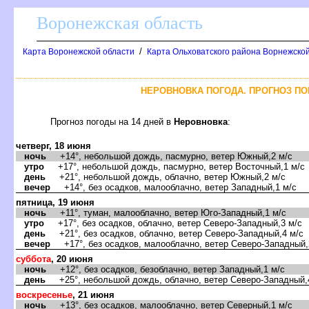
оронежская область
/
Карта Воронежской области
Карта Ольховатского района Ворнежской
НЕРОВНОВКА ПОГОДА. ПРОГНОЗ ПО
Прогноз погоды на 14 дней
Неровновка
:
четверг, 18 июня
ночь
+14°, небольшой дождь, пасмурно, ветер Южный,2 м/с
утро
+17°, небольшой дождь, пасмурно, ветер Восточный,1 м/с
день
+21°, небольшой дождь, облачно, ветер Южный,2 м/с
ечер
+14°, без осадков, малооблачно, ветер Западный,1 м/с
пятница, 19 июня
ночь
+11°, туман, малооблачно, ветер Юго-Западный,1 м/с
утро
+17°, без осадков, облачно, ветер Северо-Западный,3 м/с
день
+21°, без осадков, облачно, ветер Северо-Западный,4 м/с
ечер
+17°, без осадков, малооблачно, ветер Северо-Западный,
суббота
, 20 июня
ночь
+12°, без осадков, безоблачно, ветер Западный,1 м/с
день
+25°, небольшой дождь, облачно, ветер Северо-Западный,
оскресенье
, 21 июня
ночь
+13°, без осадков, малооблачно, ветер Северный,1 м/с