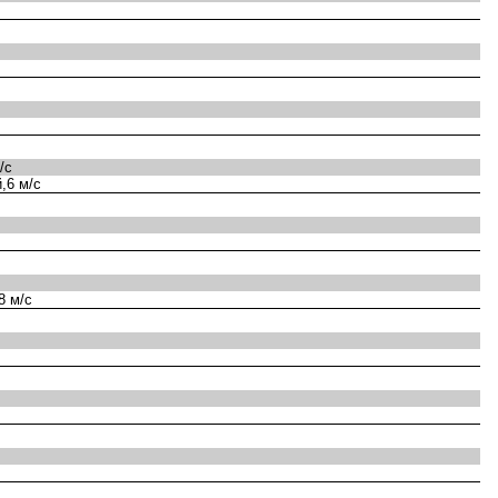
/с
,6 м/с
8 м/с