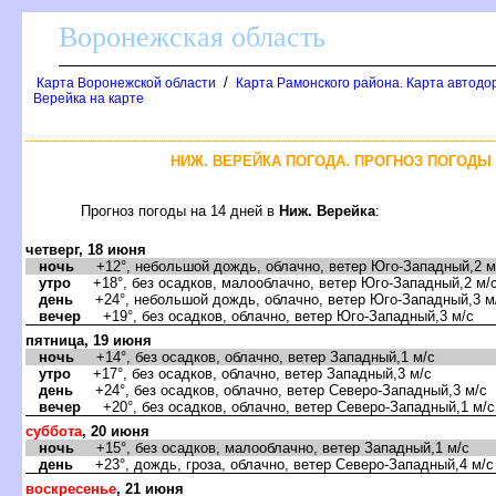
оронежская область
/
Карта Воронежской области
Карта Рамонского района. Карта автодо
ерейка на карте
НИЖ. ВЕРЕЙКА ПОГОДА. ПРОГНОЗ ПОГОДЫ 
Прогноз погоды на 14 дней
Ниж. Верейка
:
четверг, 18 июня
ночь
+12°, небольшой дождь, облачно, ветер Юго-Западный,2 м
утро
+18°, без осадков, малооблачно, ветер Юго-Западный,2 м/
день
+24°, небольшой дождь, облачно, ветер Юго-Западный,3 м
ечер
+19°, без осадков, облачно, ветер Юго-Западный,3 м/с
пятница, 19 июня
ночь
+14°, без осадков, облачно, ветер Западный,1 м/с
утро
+17°, без осадков, облачно, ветер Западный,3 м/с
день
+24°, без осадков, облачно, ветер Северо-Западный,3 м/с
ечер
+20°, без осадков, облачно, ветер Северо-Западный,1 м/с
суббота
, 20 июня
ночь
+15°, без осадков, малооблачно, ветер Западный,1 м/с
день
+23°, дождь, гроза, облачно, ветер Северо-Западный,4 м/с
оскресенье
, 21 июня