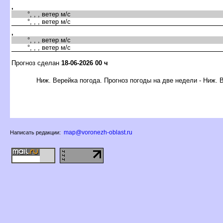
,
°, , , ветер м/с
°, , , ветер м/с
,
°, , , ветер м/с
°, , , ветер м/с
Прогноз сделан
18-06-2026 00 ч
Ниж. Верейка погода. Прогноз погоды на две недели - Ниж. 
map@voronezh-oblast.ru
Написать редакции: