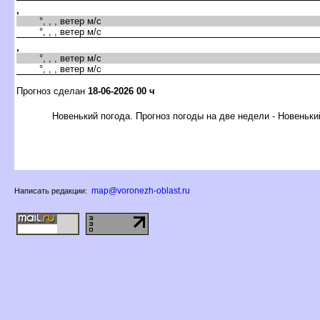
,
°, , , ветер м/с
°, , , ветер м/с
,
°, , , ветер м/с
°, , , ветер м/с
Прогноз сделан
18-06-2026 00 ч
Новенький погода. Прогноз погоды на две недели - Новеньки
map@voronezh-oblast.ru
Написать редакции: