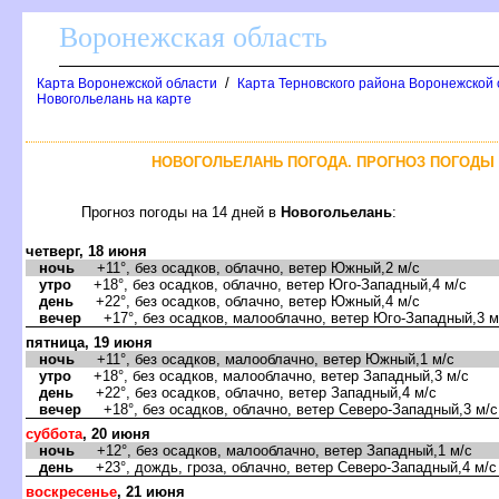
оронежская область
/
Карта Воронежской области
Карта Терновского района Воронежской 
Новогольелань на карте
НОВОГОЛЬЕЛАНЬ ПОГОДА. ПРОГНОЗ ПОГОДЫ 
Прогноз погоды на 14 дней
Новогольелань
:
четверг, 18 июня
ночь
+11°, без осадков, облачно, ветер Южный,2 м/с
утро
+18°, без осадков, облачно, ветер Юго-Западный,4 м/с
день
+22°, без осадков, облачно, ветер Южный,4 м/с
ечер
+17°, без осадков, малооблачно, ветер Юго-Западный,3 м
пятница, 19 июня
ночь
+11°, без осадков, малооблачно, ветер Южный,1 м/с
утро
+18°, без осадков, малооблачно, ветер Западный,3 м/с
день
+22°, без осадков, облачно, ветер Западный,4 м/с
ечер
+18°, без осадков, облачно, ветер Северо-Западный,3 м/с
суббота
, 20 июня
ночь
+12°, без осадков, малооблачно, ветер Западный,1 м/с
день
+23°, дождь, гроза, облачно, ветер Северо-Западный,4 м/с
оскресенье
, 21 июня