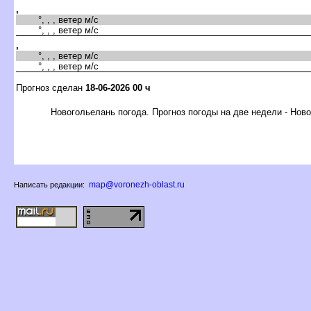
,
°, , , ветер м/с
°, , , ветер м/с
,
°, , , ветер м/с
°, , , ветер м/с
Прогноз сделан
18-06-2026 00 ч
Новогольелань погода. Прогноз погоды на две недели - Нов
map@voronezh-oblast.ru
Написать редакции: