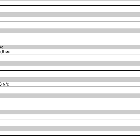
/с
,6 м/с
8 м/с