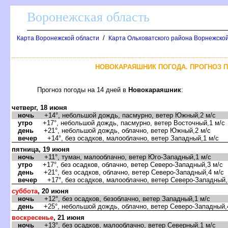
оронежская область
/
Карта Воронежской области
Карта Ольховатского района Ворнежской
НОВОКАРАЯШНИК ПОГОДА. ПРОГНОЗ П
Прогноз погоды на 14 дней
Новокараяшник
:
четверг, 18 июня
ночь
+14°, небольшой дождь, пасмурно, ветер Южный,2 м/с
утро
+17°, небольшой дождь, пасмурно, ветер Восточный,1 м/с
день
+21°, небольшой дождь, облачно, ветер Южный,2 м/с
ечер
+14°, без осадков, малооблачно, ветер Западный,1 м/с
пятница, 19 июня
ночь
+11°, туман, малооблачно, ветер Юго-Западный,1 м/с
утро
+17°, без осадков, облачно, ветер Северо-Западный,3 м/с
день
+21°, без осадков, облачно, ветер Северо-Западный,4 м/с
ечер
+17°, без осадков, малооблачно, ветер Северо-Западный,
суббота
, 20 июня
ночь
+12°, без осадков, безоблачно, ветер Западный,1 м/с
день
+25°, небольшой дождь, облачно, ветер Северо-Западный,
оскресенье
, 21 июня
ночь
+13°, без осадков, малооблачно, ветер Северный,1 м/с