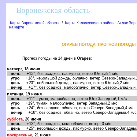
оронежская область
/
Карта Воронежской области
Карта Калачеевского района. Атлас Воро
на карте
ОГАРЕВ ПОГОДА. ПРОГНОЗ ПОГОДЫ 
Прогноз погоды на 14 дней
Огаре
:
четверг, 18 июня
ночь
+13°, без осадков, пасмурно, ветер Южный,1 м/с
утро
+18°, небольшой дождь, облачно, ветер Северо-Западный,1
день
+23°, небольшой дождь, пасмурно, ветер Южный,2 м/с
ечер
+17°, без осадков, малооблачно, ветер Северо-Западный,
пятница, 19 июня
ночь
+11°, туман, малооблачно, ветер Юго-Западный,1 м/с
утро
+19°, туман, малооблачно, ветер Западный,2 м/с
день
+24°, без осадков, облачно, ветер Северо-Западный,4 м/с
ечер
+18°, без осадков, облачно, ветер Северо-Западный,4 м/с
суббота
, 20 июня
ночь
+13°, без осадков, малооблачно, ветер ,0 м/с
день
+25°, небольшой дождь, пасмурно, ветер Северо-Западный
оскресенье
, 21 июня