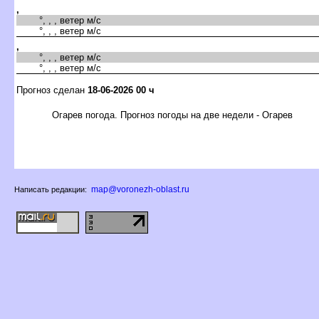
,
°, , , ветер м/с
°, , , ветер м/с
,
°, , , ветер м/с
°, , , ветер м/с
Прогноз сделан
18-06-2026 00 ч
Огарев погода. Прогноз погоды на две недели - Огаре
map@voronezh-oblast.ru
Написать редакции: