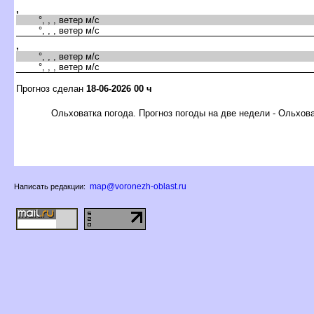
,
°, , , ветер м/с
°, , , ветер м/с
,
°, , , ветер м/с
°, , , ветер м/с
Прогноз сделан
18-06-2026 00 ч
Ольховатка погода. Прогноз погоды на две недели - Ольхов
map@voronezh-oblast.ru
Написать редакции: