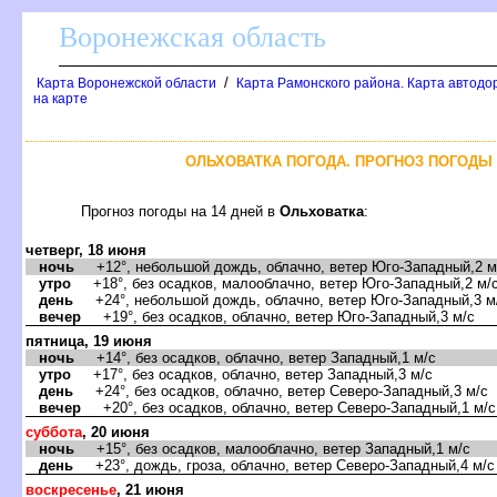
оронежская область
/
Карта Воронежской области
Карта Рамонского района. Карта автодо
на карте
ОЛЬХОВАТКА ПОГОДА. ПРОГНОЗ ПОГОДЫ 
Прогноз погоды на 14 дней
Ольховатка
:
четверг, 18 июня
ночь
+12°, небольшой дождь, облачно, ветер Юго-Западный,2 м
утро
+18°, без осадков, малооблачно, ветер Юго-Западный,2 м/
день
+24°, небольшой дождь, облачно, ветер Юго-Западный,3 м
ечер
+19°, без осадков, облачно, ветер Юго-Западный,3 м/с
пятница, 19 июня
ночь
+14°, без осадков, облачно, ветер Западный,1 м/с
утро
+17°, без осадков, облачно, ветер Западный,3 м/с
день
+24°, без осадков, облачно, ветер Северо-Западный,3 м/с
ечер
+20°, без осадков, облачно, ветер Северо-Западный,1 м/с
суббота
, 20 июня
ночь
+15°, без осадков, малооблачно, ветер Западный,1 м/с
день
+23°, дождь, гроза, облачно, ветер Северо-Западный,4 м/с
оскресенье
, 21 июня