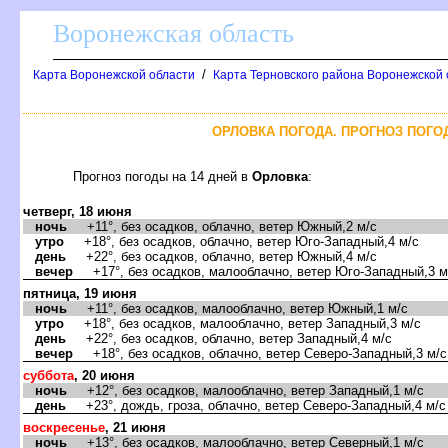
оронежская область
/
Карта Воронежской области
Карта Терновского района Воронежской 
ОРЛОВКА ПОГОДА. ПРОГНОЗ ПОГОД
Прогноз погоды на 14 дней
Орловка
:
четверг, 18 июня
ночь
+11°, без осадков, облачно, ветер Южный,2 м/с
утро
+18°, без осадков, облачно, ветер Юго-Западный,4 м/с
день
+22°, без осадков, облачно, ветер Южный,4 м/с
ечер
+17°, без осадков, малооблачно, ветер Юго-Западный,3 м
пятница, 19 июня
ночь
+11°, без осадков, малооблачно, ветер Южный,1 м/с
утро
+18°, без осадков, малооблачно, ветер Западный,3 м/с
день
+22°, без осадков, облачно, ветер Западный,4 м/с
ечер
+18°, без осадков, облачно, ветер Северо-Западный,3 м/с
суббота
, 20 июня
ночь
+12°, без осадков, малооблачно, ветер Западный,1 м/с
день
+23°, дождь, гроза, облачно, ветер Северо-Западный,4 м/с
оскресенье
, 21 июня
ночь
+13°, без осадков, малооблачно, ветер Северный,1 м/с