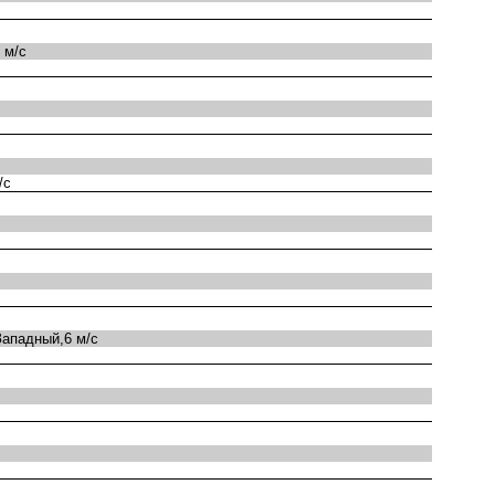
 м/с
/с
ападный,6 м/с