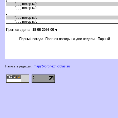
°, , , ветер м/с
°, , , ветер м/с
,
°, , , ветер м/с
°, , , ветер м/с
Прогноз сделан
18-06-2026 00 ч
Парный погода. Прогноз погоды на две недели - Парный
map@voronezh-oblast.ru
Написать редакции: