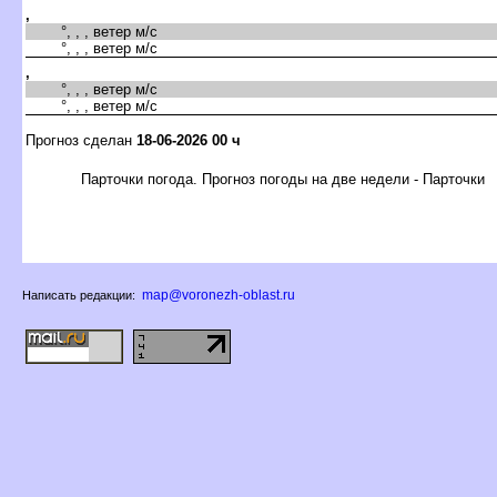
,
°, , , ветер м/с
°, , , ветер м/с
,
°, , , ветер м/с
°, , , ветер м/с
Прогноз сделан
18-06-2026 00 ч
Парточки погода. Прогноз погоды на две недели - Парточки
map@voronezh-oblast.ru
Написать редакции: