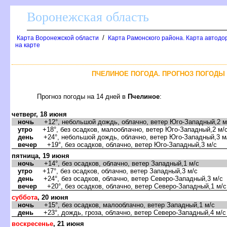
оронежская область
/
Карта Воронежской области
Карта Рамонского района. Карта автодо
на карте
ПЧЕЛИНОЕ ПОГОДА. ПРОГНОЗ ПОГОДЫ 
Прогноз погоды на 14 дней
Пчелиное
:
четверг, 18 июня
ночь
+12°, небольшой дождь, облачно, ветер Юго-Западный,2 м
утро
+18°, без осадков, малооблачно, ветер Юго-Западный,2 м/
день
+24°, небольшой дождь, облачно, ветер Юго-Западный,3 м
ечер
+19°, без осадков, облачно, ветер Юго-Западный,3 м/с
пятница, 19 июня
ночь
+14°, без осадков, облачно, ветер Западный,1 м/с
утро
+17°, без осадков, облачно, ветер Западный,3 м/с
день
+24°, без осадков, облачно, ветер Северо-Западный,3 м/с
ечер
+20°, без осадков, облачно, ветер Северо-Западный,1 м/с
суббота
, 20 июня
ночь
+15°, без осадков, малооблачно, ветер Западный,1 м/с
день
+23°, дождь, гроза, облачно, ветер Северо-Западный,4 м/с
оскресенье
, 21 июня