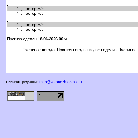
,
°, , , ветер м/с
°, , , ветер м/с
,
°, , , ветер м/с
°, , , ветер м/с
Прогноз сделан
18-06-2026 00 ч
Пчелиное погода. Прогноз погоды на две недели - Пчелиное
map@voronezh-oblast.ru
Написать редакции: