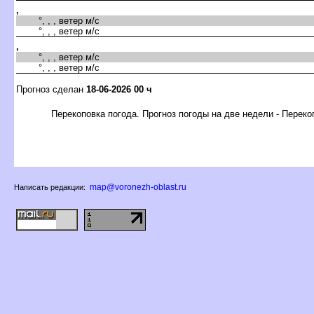
,
°, , , ветер м/с
°, , , ветер м/с
,
°, , , ветер м/с
°, , , ветер м/с
Прогноз сделан
18-06-2026 00 ч
Перекоповка погода. Прогноз погоды на две недели - Переко
map@voronezh-oblast.ru
Написать редакции: