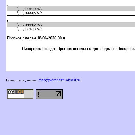
,
°, , , ветер м/с
°, , , ветер м/с
,
°, , , ветер м/с
°, , , ветер м/с
Прогноз сделан
18-06-2026 00 ч
Писаревка погода. Прогноз погоды на две недели - Писаревк
map@voronezh-oblast.ru
Написать редакции: