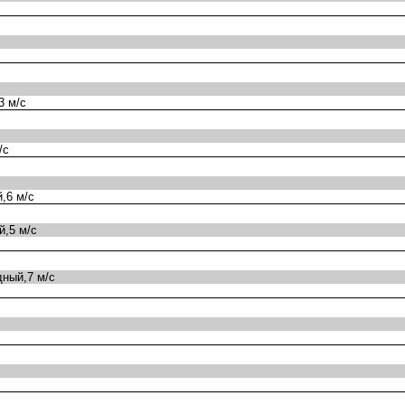
3 м/с
/с
,6 м/с
,5 м/с
ный,7 м/с