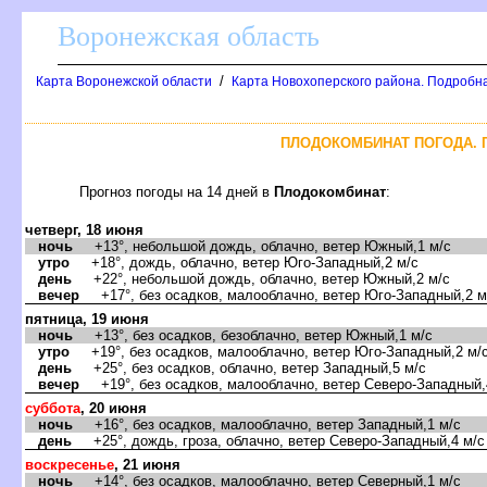
оронежская область
/
Карта Воронежской области
Карта Новохоперского района. Подробна
ПЛОДОКОМБИНАТ ПОГОДА. 
Прогноз погоды на 14 дней
Плодокомбинат
:
четверг, 18 июня
ночь
+13°, небольшой дождь, облачно, ветер Южный,1 м/с
утро
+18°, дождь, облачно, ветер Юго-Западный,2 м/с
день
+22°, небольшой дождь, облачно, ветер Южный,2 м/с
ечер
+17°, без осадков, малооблачно, ветер Юго-Западный,2 м
пятница, 19 июня
ночь
+13°, без осадков, безоблачно, ветер Южный,1 м/с
утро
+19°, без осадков, малооблачно, ветер Юго-Западный,2 м/
день
+25°, без осадков, облачно, ветер Западный,5 м/с
ечер
+19°, без осадков, малооблачно, ветер Северо-Западный,
суббота
, 20 июня
ночь
+16°, без осадков, малооблачно, ветер Западный,1 м/с
день
+25°, дождь, гроза, облачно, ветер Северо-Западный,4 м/с
оскресенье
, 21 июня
ночь
+14°, без осадков, малооблачно, ветер Северный,1 м/с