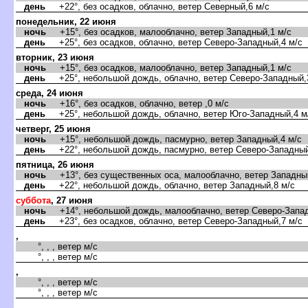
день
+22°, без осадков, облачно, ветер Северный,6 м/с
понедельник, 22 июня
ночь
+15°, без осадков, малооблачно, ветер Западный,1 м/с
день
+25°, без осадков, облачно, ветер Северо-Западный,4 м/с
торник, 23 июня
ночь
+15°, без осадков, малооблачно, ветер Западный,1 м/с
день
+25°, небольшой дождь, облачно, ветер Северо-Западный,
среда, 24 июня
ночь
+16°, без осадков, облачно, ветер ,0 м/с
день
+25°, небольшой дождь, облачно, ветер Юго-Западный,4 м
четверг, 25 июня
ночь
+15°, небольшой дождь, пасмурно, ветер Западный,4 м/с
день
+22°, небольшой дождь, пасмурно, ветер Северо-Западный
пятница, 26 июня
ночь
+13°, без существенных оса, малооблачно, ветер Западный
день
+22°, небольшой дождь, облачно, ветер Западный,8 м/с
суббота
, 27 июня
ночь
+14°, небольшой дождь, малооблачно, ветер Северо-Запад
день
+23°, без осадков, облачно, ветер Северо-Западный,7 м/с
,
°, , , ветер м/с
°, , , ветер м/с
,
°, , , ветер м/с
°, , , ветер м/с
,