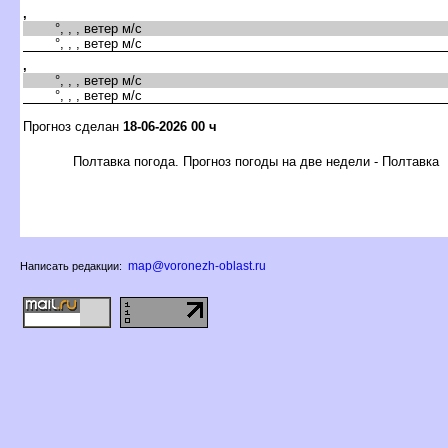
,
°, , , ветер м/с
°, , , ветер м/с
,
°, , , ветер м/с
°, , , ветер м/с
Прогноз сделан
18-06-2026 00 ч
Полтавка погода. Прогноз погоды на две недели - Полтавка
map@voronezh-oblast.ru
Написать редакции: