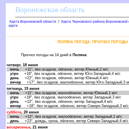
оронежская область
/
Карта Воронежской области
Карта Терновского района Воронежской 
карте
ПОЛЯНА ПОГОДА. ПРОГНОЗ ПОГОДЫ 
Прогноз погоды на 14 дней
Поляна
:
четверг, 18 июня
ночь
+11°, без осадков, облачно, ветер Южный,2 м/с
утро
+18°, без осадков, облачно, ветер Юго-Западный,4 м/с
день
+22°, без осадков, облачно, ветер Южный,4 м/с
ечер
+17°, без осадков, малооблачно, ветер Юго-Западный,3 м
пятница, 19 июня
ночь
+11°, без осадков, малооблачно, ветер Южный,1 м/с
утро
+18°, без осадков, малооблачно, ветер Западный,3 м/с
день
+22°, без осадков, облачно, ветер Западный,4 м/с
ечер
+18°, без осадков, облачно, ветер Северо-Западный,3 м/с
суббота
, 20 июня
ночь
+12°, без осадков, малооблачно, ветер Западный,1 м/с
день
+23°, дождь, гроза, облачно, ветер Северо-Западный,4 м/с
оскресенье
, 21 июня