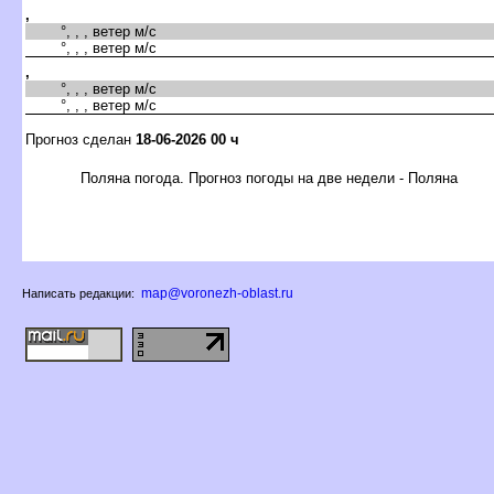
,
°, , , ветер м/с
°, , , ветер м/с
,
°, , , ветер м/с
°, , , ветер м/с
Прогноз сделан
18-06-2026 00 ч
Поляна погода. Прогноз погоды на две недели - Поляна
map@voronezh-oblast.ru
Написать редакции: