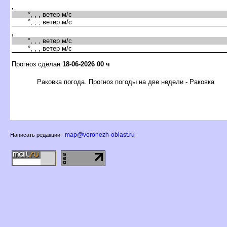
,
°, , , ветер м/с
°, , , ветер м/с
,
°, , , ветер м/с
°, , , ветер м/с
Прогноз сделан
18-06-2026 00 ч
Раковка погода. Прогноз погоды на две недели - Раковка
map@voronezh-oblast.ru
Написать редакции: