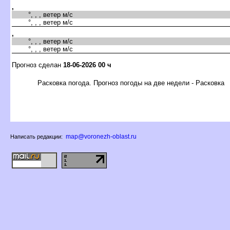
,
°, , , ветер м/с
°, , , ветер м/с
,
°, , , ветер м/с
°, , , ветер м/с
Прогноз сделан
18-06-2026 00 ч
Расковка погода. Прогноз погоды на две недели - Расковка
map@voronezh-oblast.ru
Написать редакции: