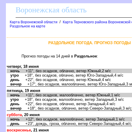
оронежская область
/
Карта Воронежской области
Карта Терновского района Воронежской 
Раздольное на карте
РАЗДОЛЬНОЕ ПОГОДА. ПРОГНОЗ ПОГОДЫ 
Прогноз погоды на 14 дней
Раздольное
:
четверг, 18 июня
ночь
+11°, без осадков, облачно, ветер Южный,2 м/с
утро
+18°, без осадков, облачно, ветер Юго-Западный,4 м/с
день
+22°, без осадков, облачно, ветер Южный,4 м/с
ечер
+17°, без осадков, малооблачно, ветер Юго-Западный,3 м
пятница, 19 июня
ночь
+11°, без осадков, малооблачно, ветер Южный,1 м/с
утро
+18°, без осадков, малооблачно, ветер Западный,3 м/с
день
+22°, без осадков, облачно, ветер Западный,4 м/с
ечер
+18°, без осадков, облачно, ветер Северо-Западный,3 м/с
суббота
, 20 июня
ночь
+12°, без осадков, малооблачно, ветер Западный,1 м/с
день
+23°, дождь, гроза, облачно, ветер Северо-Западный,4 м/с
оскресенье
, 21 июня