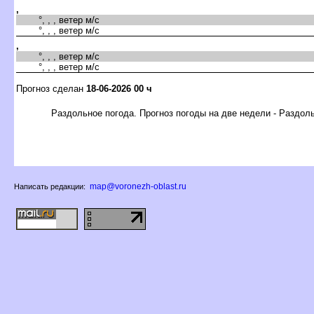
,
°, , , ветер м/с
°, , , ветер м/с
,
°, , , ветер м/с
°, , , ветер м/с
Прогноз сделан
18-06-2026 00 ч
Раздольное погода. Прогноз погоды на две недели - Раздол
map@voronezh-oblast.ru
Написать редакции: