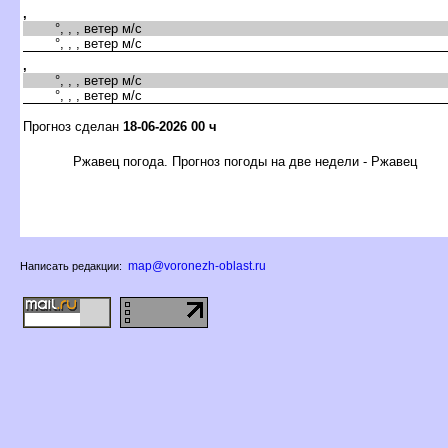
,
°, , , ветер м/с
°, , , ветер м/с
,
°, , , ветер м/с
°, , , ветер м/с
Прогноз сделан
18-06-2026 00 ч
Ржавец погода. Прогноз погоды на две недели - Ржавец
map@voronezh-oblast.ru
Написать редакции: