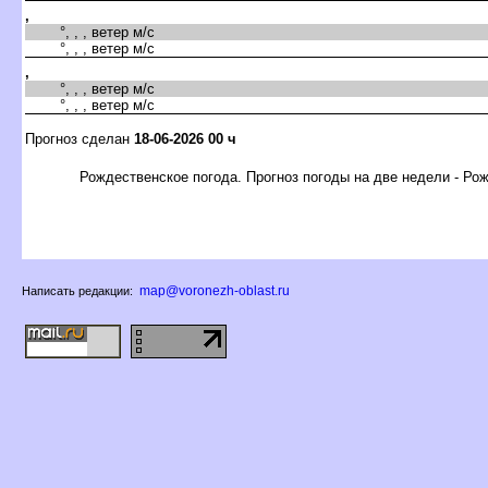
,
°, , , ветер м/с
°, , , ветер м/с
,
°, , , ветер м/с
°, , , ветер м/с
Прогноз сделан
18-06-2026 00 ч
Рождественское погода. Прогноз погоды на две недели - Ро
map@voronezh-oblast.ru
Написать редакции: