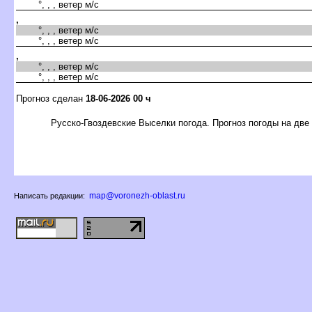
°, , , ветер м/с
,
°, , , ветер м/с
°, , , ветер м/с
,
°, , , ветер м/с
°, , , ветер м/с
Прогноз сделан
18-06-2026 00 ч
Русско-Гвоздевские Выселки погода. Прогноз погоды на две
map@voronezh-oblast.ru
Написать редакции: