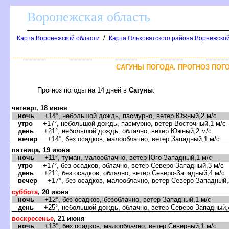
оронежская область
/
Карта Воронежской области
Карта Ольховатского района Ворнежской
САГУНЫ ПОГОДА. ПРОГНОЗ ПОГО
Прогноз погоды на 14 дней
Сагуны
:
четверг, 18 июня
ночь
+14°, небольшой дождь, пасмурно, ветер Южный,2 м/с
утро
+17°, небольшой дождь, пасмурно, ветер Восточный,1 м/с
день
+21°, небольшой дождь, облачно, ветер Южный,2 м/с
ечер
+14°, без осадков, малооблачно, ветер Западный,1 м/с
пятница, 19 июня
ночь
+11°, туман, малооблачно, ветер Юго-Западный,1 м/с
утро
+17°, без осадков, облачно, ветер Северо-Западный,3 м/с
день
+21°, без осадков, облачно, ветер Северо-Западный,4 м/с
ечер
+17°, без осадков, малооблачно, ветер Северо-Западный,
суббота
, 20 июня
ночь
+12°, без осадков, безоблачно, ветер Западный,1 м/с
день
+25°, небольшой дождь, облачно, ветер Северо-Западный,
оскресенье
, 21 июня
ночь
+13°, без осадков, малооблачно, ветер Северный,1 м/с