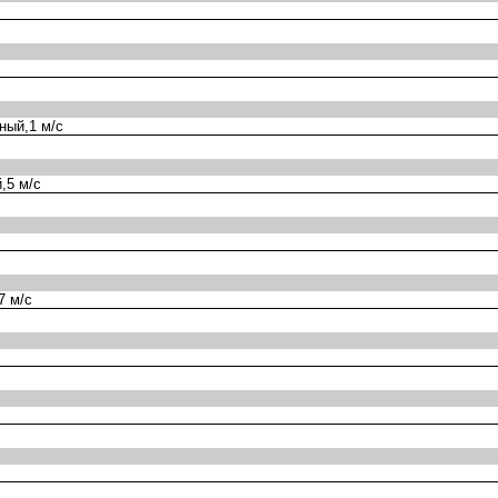
ный,1 м/с
,5 м/с
7 м/с