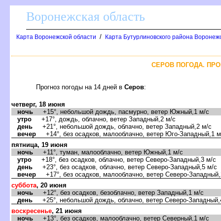
оронежская область
/
Карта Воронежской области
Карта Бутурлиновского района Воронежс
СЕРОВ ПОГОДА. ПРО
Прогноз погоды на 14 дней
Серо
:
четверг, 18 июня
ночь
+15°, небольшой дождь, пасмурно, ветер Южный,1 м/с
утро
+17°, дождь, облачно, ветер Западный,2 м/с
день
+21°, небольшой дождь, облачно, ветер Западный,2 м/с
ечер
+14°, без осадков, малооблачно, ветер Юго-Западный,1 м
пятница, 19 июня
ночь
+11°, туман, малооблачно, ветер Южный,1 м/с
утро
+18°, без осадков, облачно, ветер Северо-Западный,3 м/с
день
+23°, без осадков, облачно, ветер Северо-Западный,5 м/с
ечер
+17°, без осадков, малооблачно, ветер Северо-Западный,
суббота
, 20 июня
ночь
+12°, без осадков, безоблачно, ветер Западный,1 м/с
день
+25°, небольшой дождь, облачно, ветер Северо-Западный,
оскресенье
, 21 июня
ночь
+13°, без осадков, малооблачно, ветер Северный,1 м/с