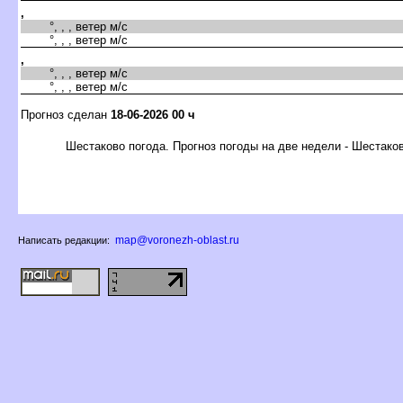
,
°, , , ветер м/с
°, , , ветер м/с
,
°, , , ветер м/с
°, , , ветер м/с
Прогноз сделан
18-06-2026 00 ч
Шестаково погода. Прогноз погоды на две недели - Шестако
map@voronezh-oblast.ru
Написать редакции: