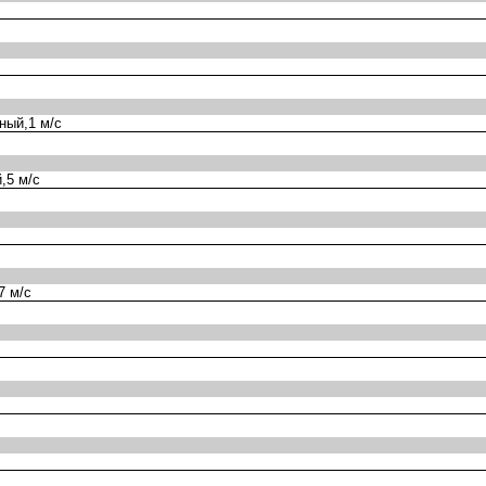
ный,1 м/с
,5 м/с
7 м/с