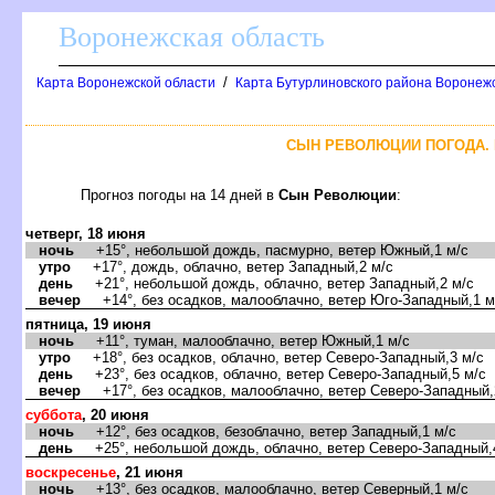
оронежская область
/
Карта Воронежской области
Карта Бутурлиновского района Воронежс
СЫН РЕВОЛЮЦИИ ПОГОДА. 
Прогноз погоды на 14 дней
Сын Революции
:
четверг, 18 июня
ночь
+15°, небольшой дождь, пасмурно, ветер Южный,1 м/с
утро
+17°, дождь, облачно, ветер Западный,2 м/с
день
+21°, небольшой дождь, облачно, ветер Западный,2 м/с
ечер
+14°, без осадков, малооблачно, ветер Юго-Западный,1 м
пятница, 19 июня
ночь
+11°, туман, малооблачно, ветер Южный,1 м/с
утро
+18°, без осадков, облачно, ветер Северо-Западный,3 м/с
день
+23°, без осадков, облачно, ветер Северо-Западный,5 м/с
ечер
+17°, без осадков, малооблачно, ветер Северо-Западный,
суббота
, 20 июня
ночь
+12°, без осадков, безоблачно, ветер Западный,1 м/с
день
+25°, небольшой дождь, облачно, ветер Северо-Западный,
оскресенье
, 21 июня
ночь
+13°, без осадков, малооблачно, ветер Северный,1 м/с