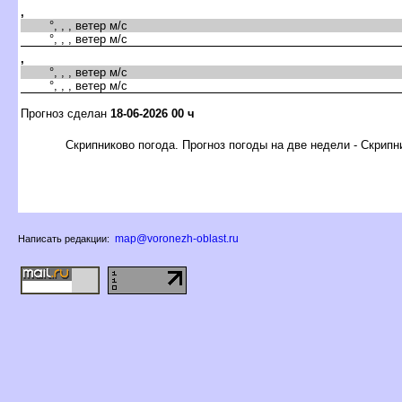
,
°, , , ветер м/с
°, , , ветер м/с
,
°, , , ветер м/с
°, , , ветер м/с
Прогноз сделан
18-06-2026 00 ч
Скрипниково погода. Прогноз погоды на две недели - Скрипн
map@voronezh-oblast.ru
Написать редакции: