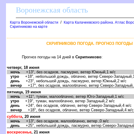
оронежская область
/
Карта Воронежской области
Карта Калачеевского района. Атлас Воро
Скрипниково на карте
СКРИПНИКОВО ПОГОДА. ПРОГНОЗ ПОГОДЫ 
Прогноз погоды на 14 дней
Скрипниково
:
четверг, 18 июня
ночь
+13°, без осадков, пасмурно, ветер Южный,1 м/с
утро
+18°, небольшой дождь, облачно, ветер Северо-Западный,1
день
+23°, небольшой дождь, пасмурно, ветер Южный,2 м/с
ечер
+17°, без осадков, малооблачно, ветер Северо-Западный,
пятница, 19 июня
ночь
+11°, туман, малооблачно, ветер Юго-Западный,1 м/с
утро
+19°, туман, малооблачно, ветер Западный,2 м/с
день
+24°, без осадков, облачно, ветер Северо-Западный,4 м/с
ечер
+18°, без осадков, облачно, ветер Северо-Западный,4 м/с
суббота
, 20 июня
ночь
+13°, без осадков, малооблачно, ветер ,0 м/с
день
+25°, небольшой дождь, пасмурно, ветер Северо-Западный
оскресенье
, 21 июня