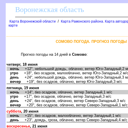
оронежская область
/
Карта Воронежской области
Карта Рамонского района. Карта автодо
карте
СОМОВО ПОГОДА. ПРОГНОЗ ПОГОДЫ 
Прогноз погоды на 14 дней
Сомово
:
четверг, 18 июня
ночь
+12°, небольшой дождь, облачно, ветер Юго-Западный,2 м
утро
+18°, без осадков, малооблачно, ветер Юго-Западный,2 м/
день
+24°, небольшой дождь, облачно, ветер Юго-Западный,3 м
ечер
+19°, без осадков, облачно, ветер Юго-Западный,3 м/с
пятница, 19 июня
ночь
+14°, без осадков, облачно, ветер Западный,1 м/с
утро
+17°, без осадков, облачно, ветер Западный,3 м/с
день
+24°, без осадков, облачно, ветер Северо-Западный,3 м/с
ечер
+20°, без осадков, облачно, ветер Северо-Западный,1 м/с
суббота
, 20 июня
ночь
+15°, без осадков, малооблачно, ветер Западный,1 м/с
день
+23°, дождь, гроза, облачно, ветер Северо-Западный,4 м/с
оскресенье
, 21 июня