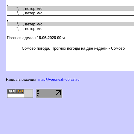
,
°, , , ветер м/с
°, , , ветер м/с
,
°, , , ветер м/с
°, , , ветер м/с
Прогноз сделан
18-06-2026 00 ч
Сомово погода. Прогноз погоды на две недели - Сомово
map@voronezh-oblast.ru
Написать редакции: